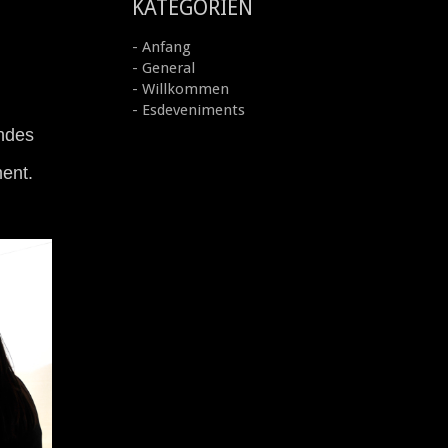
KATEGORIEN
- Anfang
- General
- Willkommen
- Esdeveniments
undes
ment.