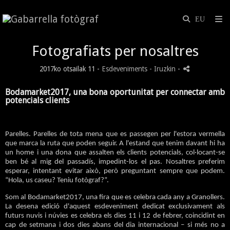
Fotografiats per nosaltres
2017ko otsailak 11 -
Esdeveniments
- Iruzkin
-
Bodamarket2017, una bona oportunitat per connectar amb
potencials clients
Parelles. Parelles de tota mena que es passegen per l'estora vermella
que marca la ruta que poden seguir. A l'estand que tenim davant hi ha
un home i una dona que assalten els clients potencials, col·locant-se
ben bé al mig del passadís, impedint-los el pas. Nosaltres preferim
esperar, intentant evitar això, però preguntant sempre que podem.
“Hola, us caseu? Teniu fotògraf?”.
Som al Bodamarket2017, una fira que es celebra cada any a Granollers.
La desena edició d'aquest esdeveniment dedicat exclusivament als
futurs nuvis i núvies es celebra els dies 11 i 12 de febrer, coincidint en
cap de setmana i dos dies abans del dia internacional – si més no a