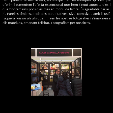
Els hi parlem del nostre estil, els hi expliquem les múltiples opcions que
oferim i esmentem l'oferta excepcional que hem tingut aquests dies i
que tindrem uns pocs dies més en motiu de la fira. És agradable parlar-
hi. Parelles tímides, decidid
es o dubitatives. Sigui com sigui, amb il·lusió
i aquella lluïssor als ulls quan miren les nostres fotografies
i s'imaginen a
ells mateixos, emanant felicitat. Fotografiats per nosaltres.