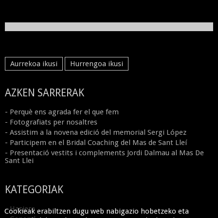
Aurrekoa ikusi
Hurrengoa ikusi
AZKEN SARRERAK
- Perquè ens agrada fer el que fem
- Fotografiats per nosaltres
- Assistim a la novena edició del memorial Sergi López
- Participem en el Bridal Coaching del Mas de Sant Lleí
- Presentació vestits i complements Jordi Dalmau al Mas De
Sant Llei
KATEGORIAK
- Hasiera
Cookieak erabiltzen dugu web nabigazio hobetzeko eta