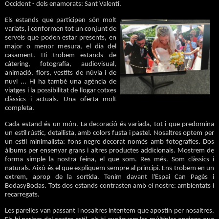
Occident - dels enamorats: Sant Valentí.
Els estands que participen són molt
variats, i conformen tot un conjunt de
serveis que poden estar presents, en
major o menor mesura, el dia del
casament. Hi trobem estands de
cà
tering, fotografia, audiovisual,
animació, flors, vestits de núvia i de
nuvi ... Hi ha també una agència de
viatges i la possibilitat de llogar cotxes
clàssics i actuals. Una oferta m
olt
completa.
Cada estand és un món. La decoració és variada, tot i que predomina
un estil rústic, detallista, amb colors fusta i pastel. Nosaltres optem per
un estil minimalista: fon
s negre decorat només amb fotografies. Dos
àlbums per ensenyar grans i altres productes addicionals. Mostrem de
forma simple la nostra feina, el que som. Res més. Som clàssi
cs i
naturals. Això és el que expliquem sempre al principi. Ens trobem en un
extrem, aprop de la sortida. Tenim davant l'Espai Can Pagès i
BodasyBodas. Tots dos estands contrasten amb el nostre: ambientats i
recarregats.
Les parelles van passant i nosaltres intentem que apostin per nosaltres.